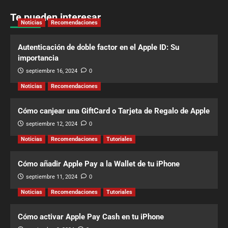
Te pueden interesar
Noticias
Recomendaciones
Autenticación de doble factor en el Apple ID: Su
importancia
septiembre 16, 2024
0
Noticias
Recomendaciones
Cómo canjear una GiftCard o Tarjeta de Regalo de Apple
septiembre 12, 2024
0
Noticias
Recomendaciones
Tutoriales
Cómo añadir Apple Pay a la Wallet de tu iPhone
septiembre 11, 2024
0
Noticias
Recomendaciones
Tutoriales
Cómo activar Apple Pay Cash en tu iPhone