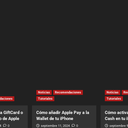
Noticias
Recomendaciones
Noticias
Re
daciones
Tutoriales
Tutoriales
a GiftCard o
Cómo añadir Apple Pay a la
Cómo activa
o de Apple
Wallet de tu iPhone
Cash en tu 
4
0
septiembre 11, 2024
0
septiembre 9