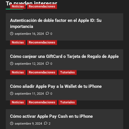
Te pueden interesar
Noticias
Recomendaciones
Autenticación de doble factor en el Apple ID: Su
importancia
septiembre 16, 2024
0
Noticias
Recomendaciones
Cómo canjear una GiftCard o Tarjeta de Regalo de Apple
septiembre 12, 2024
0
Noticias
Recomendaciones
Tutoriales
Cómo añadir Apple Pay a la Wallet de tu iPhone
septiembre 11, 2024
0
Noticias
Recomendaciones
Tutoriales
Cómo activar Apple Pay Cash en tu iPhone
septiembre 9, 2024
2