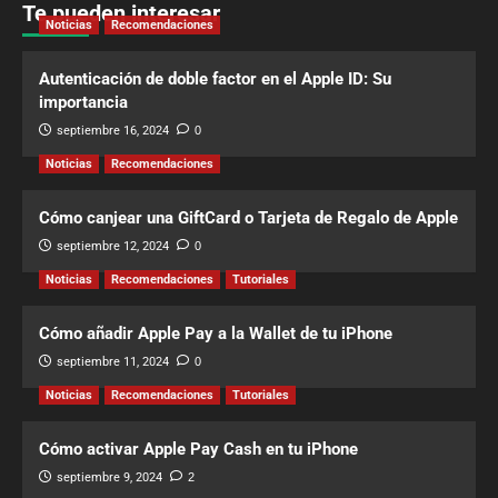
Te pueden interesar
Noticias
Recomendaciones
Autenticación de doble factor en el Apple ID: Su
importancia
septiembre 16, 2024
0
Noticias
Recomendaciones
Cómo canjear una GiftCard o Tarjeta de Regalo de Apple
septiembre 12, 2024
0
Noticias
Recomendaciones
Tutoriales
Cómo añadir Apple Pay a la Wallet de tu iPhone
septiembre 11, 2024
0
Noticias
Recomendaciones
Tutoriales
Cómo activar Apple Pay Cash en tu iPhone
septiembre 9, 2024
2