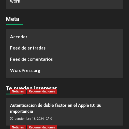
work
Meta
Acceder
Feed de entradas
Feed de comentarios
WordPress.org
Te pueden interesar
Noticias
Recomendaciones
Autenticación de doble factor en el Apple ID: Su
importancia
septiembre 16, 2024
0
Noticias
Recomendaciones