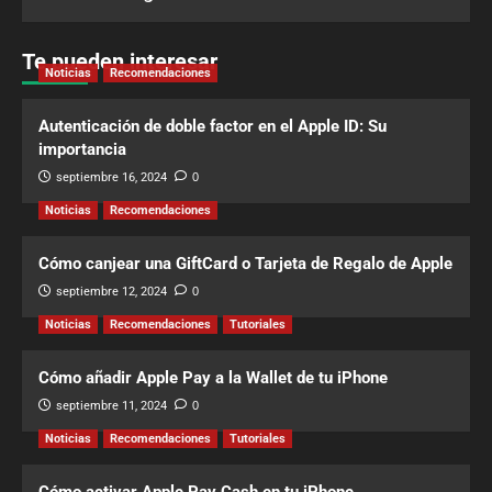
Te pueden interesar
Noticias
Recomendaciones
Autenticación de doble factor en el Apple ID: Su
importancia
septiembre 16, 2024
0
Noticias
Recomendaciones
Cómo canjear una GiftCard o Tarjeta de Regalo de Apple
septiembre 12, 2024
0
Noticias
Recomendaciones
Tutoriales
Cómo añadir Apple Pay a la Wallet de tu iPhone
septiembre 11, 2024
0
Noticias
Recomendaciones
Tutoriales