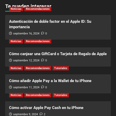
Te pueden interesar
Noticias
Recomendaciones
Autenticación de doble factor en el Apple ID: Su
importancia
septiembre 16, 2024
0
Noticias
Recomendaciones
Cómo canjear una GiftCard o Tarjeta de Regalo de Apple
septiembre 12, 2024
0
Noticias
Recomendaciones
Tutoriales
Cómo añadir Apple Pay a la Wallet de tu iPhone
septiembre 11, 2024
0
Noticias
Recomendaciones
Tutoriales
Cómo activar Apple Pay Cash en tu iPhone
septiembre 9, 2024
2