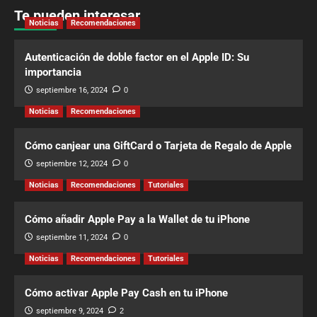
Te pueden interesar
Noticias
Recomendaciones
Autenticación de doble factor en el Apple ID: Su
importancia
septiembre 16, 2024
0
Noticias
Recomendaciones
Cómo canjear una GiftCard o Tarjeta de Regalo de Apple
septiembre 12, 2024
0
Noticias
Recomendaciones
Tutoriales
Cómo añadir Apple Pay a la Wallet de tu iPhone
septiembre 11, 2024
0
Noticias
Recomendaciones
Tutoriales
Cómo activar Apple Pay Cash en tu iPhone
septiembre 9, 2024
2