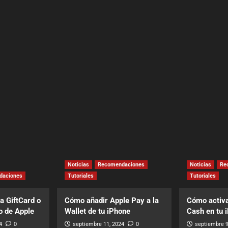
Noticias
Recomendaciones
Noticias
Re
daciones
Tutoriales
Tutoriales
a GiftCard o
Cómo añadir Apple Pay a la
Cómo activa
o de Apple
Wallet de tu iPhone
Cash en tu 
4
0
septiembre 11, 2024
0
septiembre 9