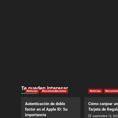
Te pueden interesar
Noticias
Recomendaciones
Noticias
Recomen
Autenticación de doble
Cómo canjear un
factor en el Apple ID: Su
Tarjeta de Regal
importancia
septiembre 12, 202