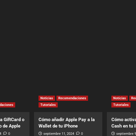
Noticias
Recomendaciones
Noticias
Re
daciones
Tutoriales
Tutoriales
a GiftCard o
Cómo añadir Apple Pay a la
Cómo activa
o de Apple
Wallet de tu iPhone
Cash en tu 
4
0
septiembre 11, 2024
0
septiembre 9