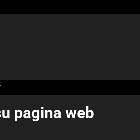
T
su pagina web