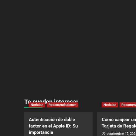
Te pueden interesar
Noticias
Recomendaciones
Noticias
Recomen
Autenticación de doble
Cómo canjear un
factor en el Apple ID: Su
Tarjeta de Regal
importancia
septiembre 12, 202