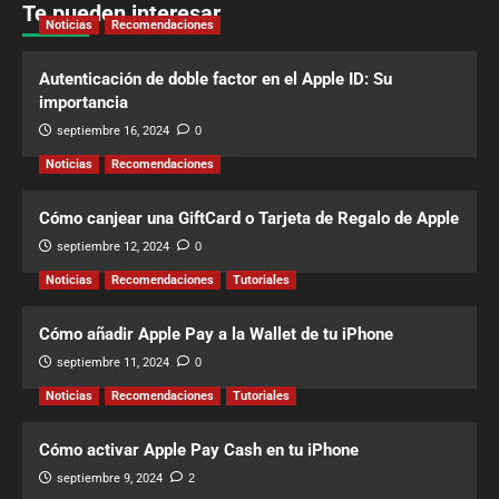
Te pueden interesar
Noticias
Recomendaciones
Autenticación de doble factor en el Apple ID: Su
importancia
septiembre 16, 2024
0
Noticias
Recomendaciones
Cómo canjear una GiftCard o Tarjeta de Regalo de Apple
septiembre 12, 2024
0
Noticias
Recomendaciones
Tutoriales
Cómo añadir Apple Pay a la Wallet de tu iPhone
septiembre 11, 2024
0
Noticias
Recomendaciones
Tutoriales
Cómo activar Apple Pay Cash en tu iPhone
septiembre 9, 2024
2