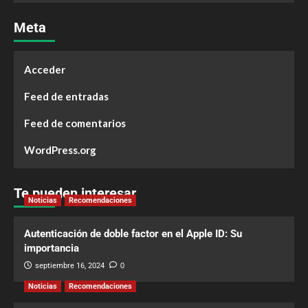
Meta
Acceder
Feed de entradas
Feed de comentarios
WordPress.org
Te pueden interesar
Noticias
Recomendaciones
Autenticación de doble factor en el Apple ID: Su
importancia
septiembre 16, 2024
0
Noticias
Recomendaciones