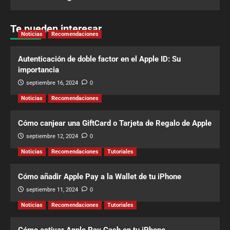
Te pueden interesar
Noticias
Recomendaciones
Autenticación de doble factor en el Apple ID: Su
importancia
septiembre 16, 2024
0
Noticias
Recomendaciones
Cómo canjear una GiftCard o Tarjeta de Regalo de Apple
septiembre 12, 2024
0
Noticias
Recomendaciones
Tutoriales
Cómo añadir Apple Pay a la Wallet de tu iPhone
septiembre 11, 2024
0
Noticias
Recomendaciones
Tutoriales