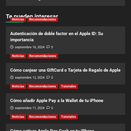
Te pueden interesar
Noticias
Recomendaciones
Autenticación de doble factor en el Apple ID: Su
importancia
septiembre 16, 2024
0
Noticias
Recomendaciones
Cómo canjear una GiftCard o Tarjeta de Regalo de Apple
septiembre 12, 2024
0
Noticias
Recomendaciones
Tutoriales
Cómo añadir Apple Pay a la Wallet de tu iPhone
septiembre 11, 2024
0
Noticias
Recomendaciones
Tutoriales