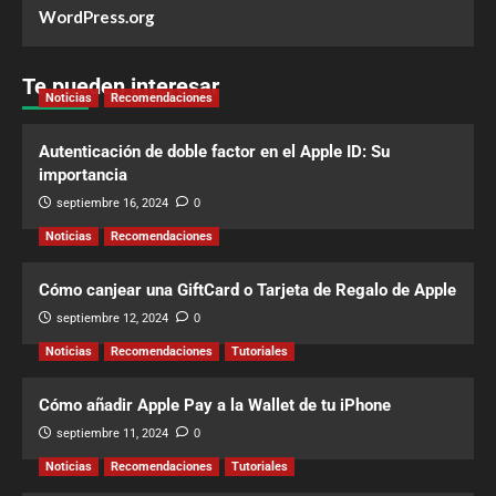
WordPress.org
Te pueden interesar
Noticias
Recomendaciones
Autenticación de doble factor en el Apple ID: Su
importancia
septiembre 16, 2024
0
Noticias
Recomendaciones
Cómo canjear una GiftCard o Tarjeta de Regalo de Apple
septiembre 12, 2024
0
Noticias
Recomendaciones
Tutoriales
Cómo añadir Apple Pay a la Wallet de tu iPhone
septiembre 11, 2024
0
Noticias
Recomendaciones
Tutoriales