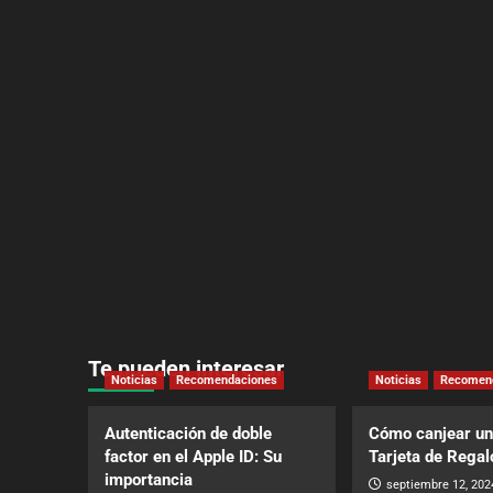
Te pueden interesar
Noticias
Recomendaciones
Noticias
Recomen
Autenticación de doble
Cómo canjear un
factor en el Apple ID: Su
Tarjeta de Regal
importancia
septiembre 12, 202