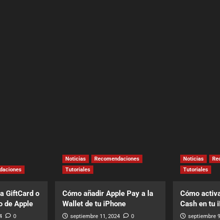
Noticias
Recomendaciones
Noticias
Re
daciones
Tutoriales
Tutoriales
a GiftCard o
Cómo añadir Apple Pay a la
Cómo activa
o de Apple
Wallet de tu iPhone
Cash en tu 
4
0
septiembre 11, 2024
0
septiembre 9