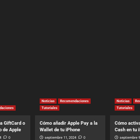
Noticias
Recomendaciones
Noticias
Re
daciones
Tutoriales
Tutoriales
a GiftCard o
Cómo añadir Apple Pay a la
Cómo activa
o de Apple
Wallet de tu iPhone
Cash en tu 
4
0
septiembre 11, 2024
0
septiembre 9