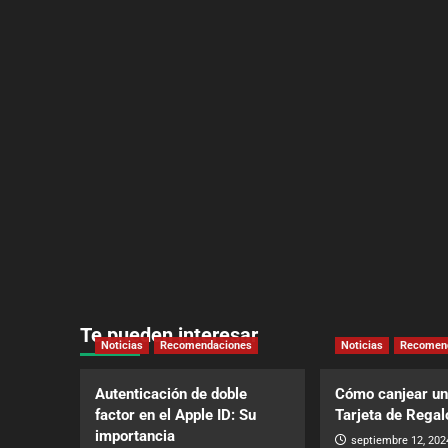
Te pueden interesar
Noticias
Recomendaciones
Noticias
Recomen
Autenticación de doble
Cómo canjear un
factor en el Apple ID: Su
Tarjeta de Regal
importancia
septiembre 12, 202