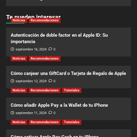
Te pueden interesar
Noticias
Recomendaciones
Autenticación de doble factor en el Apple ID: Su
importancia
septiembre 16, 2024
0
Noticias
Recomendaciones
Cómo canjear una GiftCard o Tarjeta de Regalo de Apple
septiembre 12, 2024
0
Noticias
Recomendaciones
Tutoriales
Cómo añadir Apple Pay a la Wallet de tu iPhone
septiembre 11, 2024
0
Noticias
Recomendaciones
Tutoriales