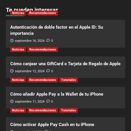
Te pueden interesar
Noticias
Recomendaciones
Autenticación de doble factor en el Apple ID: Su
importancia
septiembre 16, 2024
0
Noticias
Recomendaciones
Cómo canjear una GiftCard o Tarjeta de Regalo de Apple
septiembre 12, 2024
0
Noticias
Recomendaciones
Tutoriales
Cómo añadir Apple Pay a la Wallet de tu iPhone
septiembre 11, 2024
0
Noticias
Recomendaciones
Tutoriales
Cómo activar Apple Pay Cash en tu iPhone