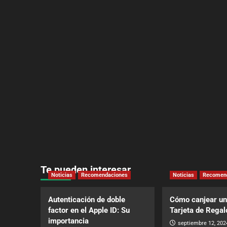
Te pueden interesar
Noticias
Recomendaciones
Noticias
Recomen
Autenticación de doble
Cómo canjear un
factor en el Apple ID: Su
Tarjeta de Regal
importancia
septiembre 12, 202