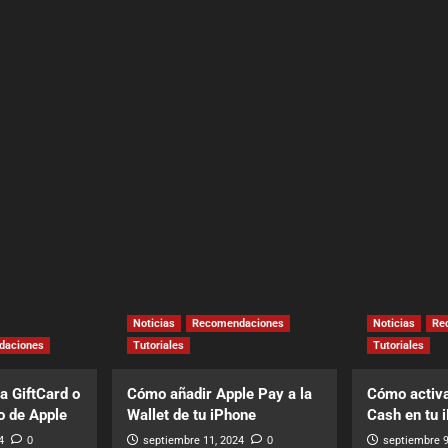
Noticias
Recomendaciones
Noticias
Re
daciones
Tutoriales
Tutoriales
a GiftCard o
Cómo añadir Apple Pay a la
Cómo activa
o de Apple
Wallet de tu iPhone
Cash en tu 
4
0
septiembre 11, 2024
0
septiembre 9