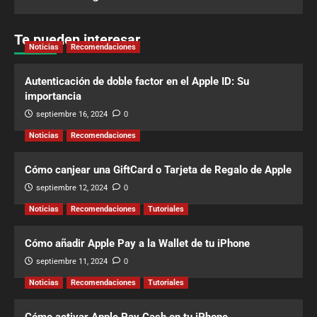
Te pueden interesar
Noticias
Recomendaciones
Autenticación de doble factor en el Apple ID: Su
importancia
septiembre 16, 2024
0
Noticias
Recomendaciones
Cómo canjear una GiftCard o Tarjeta de Regalo de Apple
septiembre 12, 2024
0
Noticias
Recomendaciones
Tutoriales
Cómo añadir Apple Pay a la Wallet de tu iPhone
septiembre 11, 2024
0
Noticias
Recomendaciones
Tutoriales