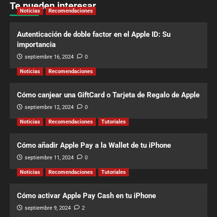
Te pueden interesar
Noticias
Recomendaciones
Autenticación de doble factor en el Apple ID: Su
importancia
septiembre 16, 2024
0
Noticias
Recomendaciones
Cómo canjear una GiftCard o Tarjeta de Regalo de Apple
septiembre 12, 2024
0
Noticias
Recomendaciones
Tutoriales
Cómo añadir Apple Pay a la Wallet de tu iPhone
septiembre 11, 2024
0
Noticias
Recomendaciones
Tutoriales
Cómo activar Apple Pay Cash en tu iPhone
septiembre 9, 2024
2