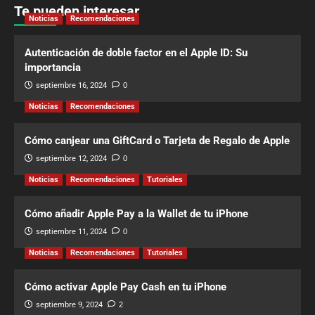
Te pueden interesar
Noticias
Recomendaciones
Autenticación de doble factor en el Apple ID: Su
importancia
septiembre 16, 2024
0
Noticias
Recomendaciones
Cómo canjear una GiftCard o Tarjeta de Regalo de Apple
septiembre 12, 2024
0
Noticias
Recomendaciones
Tutoriales
Cómo añadir Apple Pay a la Wallet de tu iPhone
septiembre 11, 2024
0
Noticias
Recomendaciones
Tutoriales
Cómo activar Apple Pay Cash en tu iPhone
septiembre 9, 2024
2