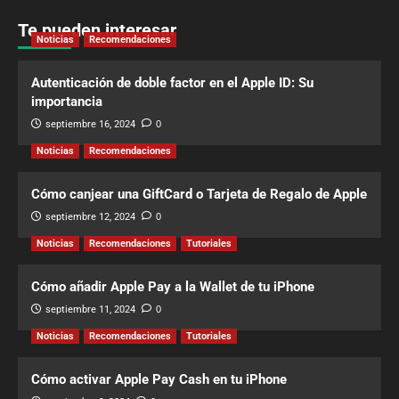
Te pueden interesar
Noticias
Recomendaciones
Autenticación de doble factor en el Apple ID: Su
importancia
septiembre 16, 2024
0
Noticias
Recomendaciones
Cómo canjear una GiftCard o Tarjeta de Regalo de Apple
septiembre 12, 2024
0
Noticias
Recomendaciones
Tutoriales
Cómo añadir Apple Pay a la Wallet de tu iPhone
septiembre 11, 2024
0
Noticias
Recomendaciones
Tutoriales
Cómo activar Apple Pay Cash en tu iPhone