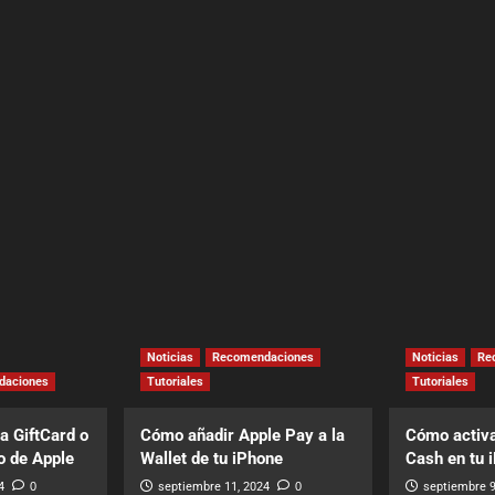
Noticias
Recomendaciones
Noticias
Re
daciones
Tutoriales
Tutoriales
a GiftCard o
Cómo añadir Apple Pay a la
Cómo activa
o de Apple
Wallet de tu iPhone
Cash en tu 
4
0
septiembre 11, 2024
0
septiembre 9