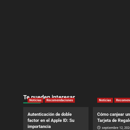
Te pueden interesar
Noticias
Recomendaciones
Noticias
Recomen
Autenticación de doble
Cómo canjear un
factor en el Apple ID: Su
Tarjeta de Regal
importancia
septiembre 12, 202