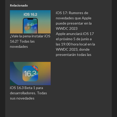
Relacionado
iOS 17: Rumores de
novedades que Apple
puede presentar en la
WWDC 2023
Apple anunciará iOS 17
¿Vale la pena instalar iOS
el próximo 5 de junio a
16.2? Todas las
las 19:00 hora local en la
novedades
WWDC 2023, donde
presentarán todas las
novedades en cuánto a
software se refiere.
Según varios rumores
iOS 17 traerá varias
características y cambios
que los usuarios
iOS 16.3 Beta 1 para
llevamos pidiendo desde
desarrolladores. Todas
hace algún tiempo.
sus novedades
Rumores sobre…