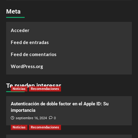
Meta
Acceder
Feed de entradas
Feed de comentarios
WordPress.org
Te pueden interesar
Noticias
Recomendaciones
Autenticación de doble factor en el Apple ID: Su
importancia
septiembre 16, 2024
0
Noticias
Recomendaciones