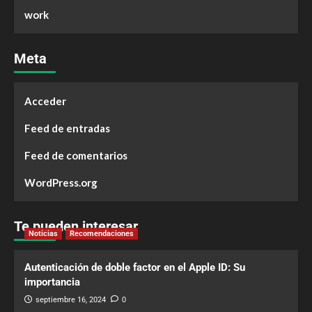
work
Meta
Acceder
Feed de entradas
Feed de comentarios
WordPress.org
Te pueden interesar
Noticias
Recomendaciones
Autenticación de doble factor en el Apple ID: Su
importancia
septiembre 16, 2024
0