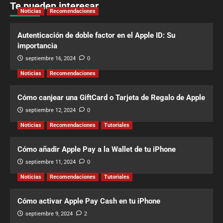
Te pueden interesar
Noticias
Recomendaciones
Autenticación de doble factor en el Apple ID: Su
importancia
septiembre 16, 2024
0
Noticias
Recomendaciones
Cómo canjear una GiftCard o Tarjeta de Regalo de Apple
septiembre 12, 2024
0
Noticias
Recomendaciones
Tutoriales
Cómo añadir Apple Pay a la Wallet de tu iPhone
septiembre 11, 2024
0
Noticias
Recomendaciones
Tutoriales
Cómo activar Apple Pay Cash en tu iPhone
septiembre 9, 2024
2