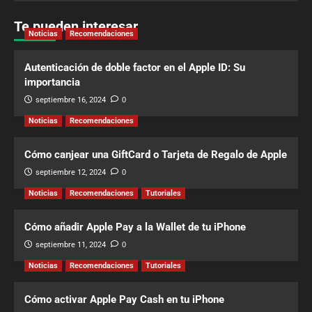
Te pueden interesar
Noticias
Recomendaciones
Autenticación de doble factor en el Apple ID: Su
importancia
septiembre 16, 2024
0
Noticias
Recomendaciones
Cómo canjear una GiftCard o Tarjeta de Regalo de Apple
septiembre 12, 2024
0
Noticias
Recomendaciones
Tutoriales
Cómo añadir Apple Pay a la Wallet de tu iPhone
septiembre 11, 2024
0
Noticias
Recomendaciones
Tutoriales
Cómo activar Apple Pay Cash en tu iPhone