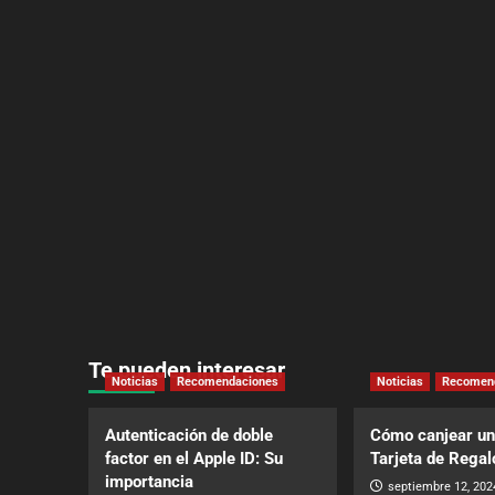
Te pueden interesar
Noticias
Recomendaciones
Noticias
Recomen
Autenticación de doble
Cómo canjear un
factor en el Apple ID: Su
Tarjeta de Regal
importancia
septiembre 12, 202