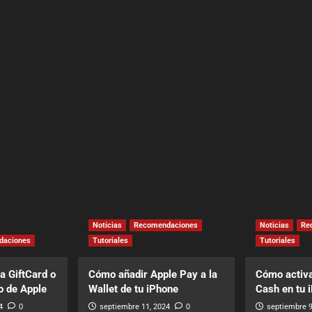
Noticias
Recomendaciones
Noticias
Re
daciones
Tutoriales
Tutoriales
a GiftCard o
Cómo añadir Apple Pay a la
Cómo activa
o de Apple
Wallet de tu iPhone
Cash en tu 
4
0
septiembre 11, 2024
0
septiembre 9