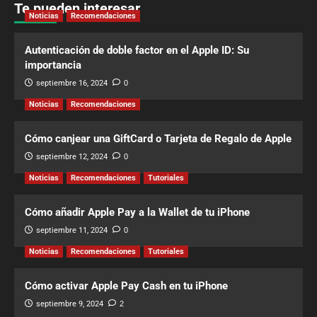
Te pueden interesar
Noticias
Recomendaciones
Autenticación de doble factor en el Apple ID: Su
importancia
septiembre 16, 2024
0
Noticias
Recomendaciones
Cómo canjear una GiftCard o Tarjeta de Regalo de Apple
septiembre 12, 2024
0
Noticias
Recomendaciones
Tutoriales
Cómo añadir Apple Pay a la Wallet de tu iPhone
septiembre 11, 2024
0
Noticias
Recomendaciones
Tutoriales
Cómo activar Apple Pay Cash en tu iPhone
septiembre 9, 2024
2