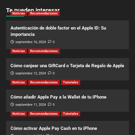
Te pueden interesar
Noticias
Recomendaciones
Autenticación de doble factor en el Apple ID: Su
importancia
septiembre 16, 2024
0
Noticias
Recomendaciones
Cómo canjear una GiftCard o Tarjeta de Regalo de Apple
septiembre 12, 2024
0
Noticias
Recomendaciones
Tutoriales
Cómo añadir Apple Pay a la Wallet de tu iPhone
septiembre 11, 2024
0
Noticias
Recomendaciones
Tutoriales
Cómo activar Apple Pay Cash en tu iPhone