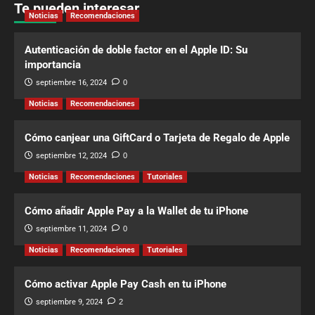
Te pueden interesar
Noticias
Recomendaciones
Autenticación de doble factor en el Apple ID: Su
importancia
septiembre 16, 2024
0
Noticias
Recomendaciones
Cómo canjear una GiftCard o Tarjeta de Regalo de Apple
septiembre 12, 2024
0
Noticias
Recomendaciones
Tutoriales
Cómo añadir Apple Pay a la Wallet de tu iPhone
septiembre 11, 2024
0
Noticias
Recomendaciones
Tutoriales
Cómo activar Apple Pay Cash en tu iPhone
septiembre 9, 2024
2