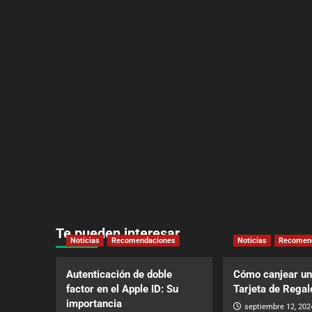
Te pueden interesar
Noticias
Recomendaciones
Noticias
Recomen
Autenticación de doble
Cómo canjear un
factor en el Apple ID: Su
Tarjeta de Regal
importancia
septiembre 12, 202