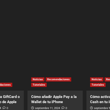
Noticias
Recomendaciones
Noticias
Re
daciones
Tutoriales
Tutoriales
a GiftCard o
Cómo añadir Apple Pay a la
Cómo activa
o de Apple
Wallet de tu iPhone
Cash en tu 
4
0
septiembre 11, 2024
0
septiembre 9