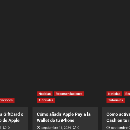
Noticias
Recomendaciones
Noticias
Re
daciones
Tutoriales
Tutoriales
a GiftCard o
Cómo añadir Apple Pay a la
Cómo activa
o de Apple
Wallet de tu iPhone
Cash en tu 
4
0
septiembre 11, 2024
0
septiembre 9