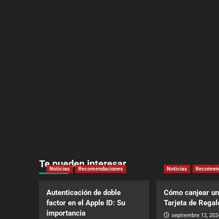
Te pueden interesar
Noticias
Recomendaciones
Noticias
Recomen
Autenticación de doble
Cómo canjear un
factor en el Apple ID: Su
Tarjeta de Regal
importancia
septiembre 12, 202