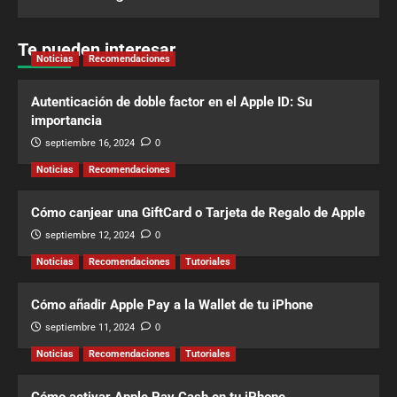
Te pueden interesar
Noticias
Recomendaciones
Autenticación de doble factor en el Apple ID: Su
importancia
septiembre 16, 2024
0
Noticias
Recomendaciones
Cómo canjear una GiftCard o Tarjeta de Regalo de Apple
septiembre 12, 2024
0
Noticias
Recomendaciones
Tutoriales
Cómo añadir Apple Pay a la Wallet de tu iPhone
septiembre 11, 2024
0
Noticias
Recomendaciones
Tutoriales