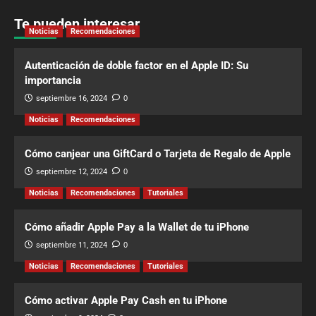
Te pueden interesar
Noticias
Recomendaciones
Autenticación de doble factor en el Apple ID: Su
importancia
septiembre 16, 2024
0
Noticias
Recomendaciones
Cómo canjear una GiftCard o Tarjeta de Regalo de Apple
septiembre 12, 2024
0
Noticias
Recomendaciones
Tutoriales
Cómo añadir Apple Pay a la Wallet de tu iPhone
septiembre 11, 2024
0
Noticias
Recomendaciones
Tutoriales
Cómo activar Apple Pay Cash en tu iPhone