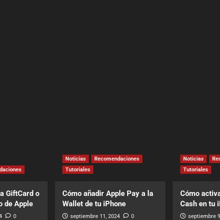
Noticias
Recomendaciones
Noticias
Re
daciones
Tutoriales
Tutoriales
a GiftCard o
Cómo añadir Apple Pay a la
Cómo activa
o de Apple
Wallet de tu iPhone
Cash en tu 
4
0
septiembre 11, 2024
0
septiembre 9