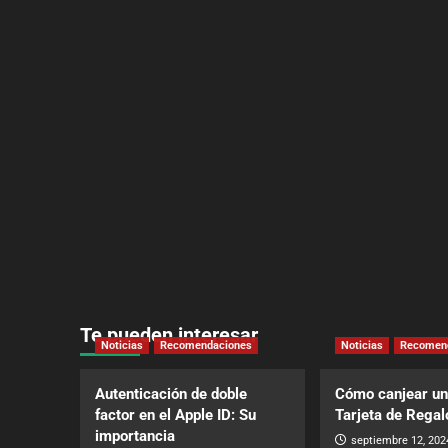
Te pueden interesar
Noticias
Recomendaciones
Noticias
Recomen
Autenticación de doble
Cómo canjear un
factor en el Apple ID: Su
Tarjeta de Regal
importancia
septiembre 12, 202