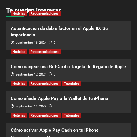
Te pueden interesar
Noticias
Recomendaciones
Autenticación de doble factor en el Apple ID: Su
importancia
septiembre 16, 2024
0
Noticias
Recomendaciones
Cómo canjear una GiftCard o Tarjeta de Regalo de Apple
septiembre 12, 2024
0
Noticias
Recomendaciones
Tutoriales
Cómo añadir Apple Pay a la Wallet de tu iPhone
septiembre 11, 2024
0
Noticias
Recomendaciones
Tutoriales
Cómo activar Apple Pay Cash en tu iPhone