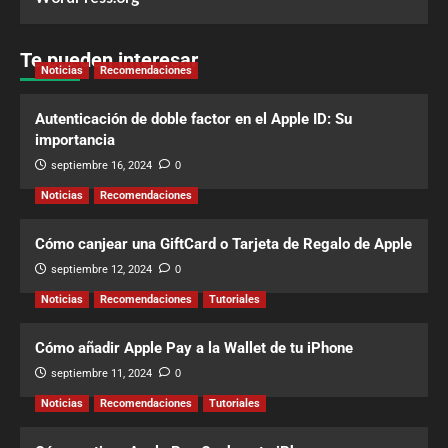
Te pueden interesar
Noticias
Recomendaciones
Autenticación de doble factor en el Apple ID: Su
importancia
septiembre 16, 2024
0
Noticias
Recomendaciones
Cómo canjear una GiftCard o Tarjeta de Regalo de Apple
septiembre 12, 2024
0
Noticias
Recomendaciones
Tutoriales
Cómo añadir Apple Pay a la Wallet de tu iPhone
septiembre 11, 2024
0
Noticias
Recomendaciones
Tutoriales