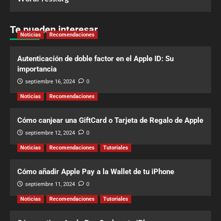
Te pueden interesar
Noticias
Recomendaciones
Autenticación de doble factor en el Apple ID: Su
importancia
septiembre 16, 2024
0
Noticias
Recomendaciones
Cómo canjear una GiftCard o Tarjeta de Regalo de Apple
septiembre 12, 2024
0
Noticias
Recomendaciones
Tutoriales
Cómo añadir Apple Pay a la Wallet de tu iPhone
septiembre 11, 2024
0
Noticias
Recomendaciones
Tutoriales