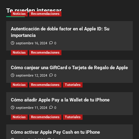
Te pueden interesar
Noticias
Recomendaciones
Autenticación de doble factor en el Apple ID: Su
importancia
septiembre 16, 2024
0
Noticias
Recomendaciones
Cómo canjear una GiftCard o Tarjeta de Regalo de Apple
septiembre 12, 2024
0
Noticias
Recomendaciones
Tutoriales
Cómo añadir Apple Pay a la Wallet de tu iPhone
septiembre 11, 2024
0
Noticias
Recomendaciones
Tutoriales
Cómo activar Apple Pay Cash en tu iPhone