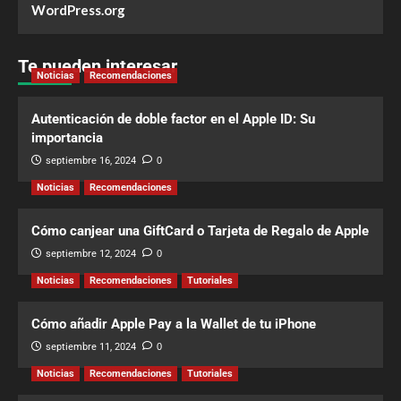
WordPress.org
Te pueden interesar
Noticias
Recomendaciones
Autenticación de doble factor en el Apple ID: Su
importancia
septiembre 16, 2024
0
Noticias
Recomendaciones
Cómo canjear una GiftCard o Tarjeta de Regalo de Apple
septiembre 12, 2024
0
Noticias
Recomendaciones
Tutoriales
Cómo añadir Apple Pay a la Wallet de tu iPhone
septiembre 11, 2024
0
Noticias
Recomendaciones
Tutoriales