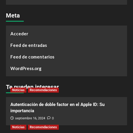
Meta
Acceder
Feed de entradas
Feed de comentarios
WordPress.org
Te pueden interesar
Noticias
Recomendaciones
Autenticación de doble factor en el Apple ID: Su
importancia
septiembre 16, 2024
0
Noticias
Recomendaciones