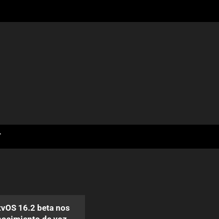
T
tvOS 16.2 beta nos