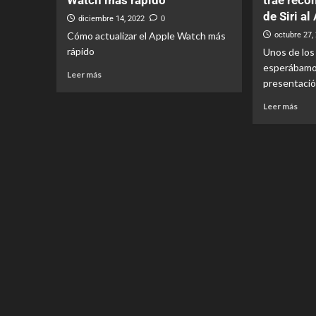
Watch más rápido
trae reco
de Siri a
diciembre 14, 2022
0
Cómo actualizar el Apple Watch más
octubre 27,
rápido
Unos de los
esperábamos
Leer más
presentación
Leer más