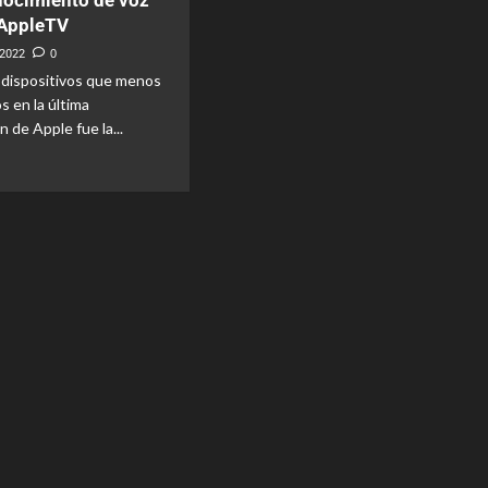
nocimiento de voz
l AppleTV
 2022
0
 dispositivos que menos
 en la última
 de Apple fue la...