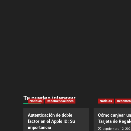
Te pueden interesar
Noticias
Recomendaciones
Noticias
Recomen
Autenticación de doble
Cómo canjear un
factor en el Apple ID: Su
Tarjeta de Regal
importancia
septiembre 12, 202