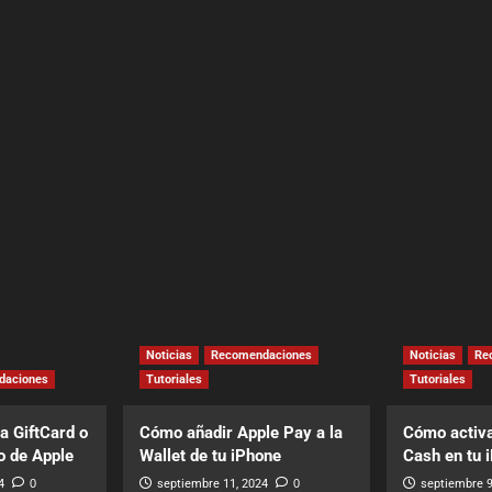
Noticias
Recomendaciones
Noticias
Re
daciones
Tutoriales
Tutoriales
a GiftCard o
Cómo añadir Apple Pay a la
Cómo activa
o de Apple
Wallet de tu iPhone
Cash en tu 
4
0
septiembre 11, 2024
0
septiembre 9