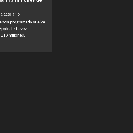
ga 113 millones de
19, 2020
0
encia programada vuelve
Apple. Esta vez
113 millones.