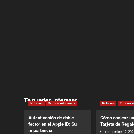
Te pueden interesar
Noticias
Recomendaciones
Noticias
Recomen
Autenticación de doble
Cómo canjear un
factor en el Apple ID: Su
Tarjeta de Regal
importancia
septiembre 12, 202