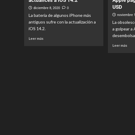
actualices a iOS 14.2
Apple pa
USD
diciembre 8, 2020
0
La batería de algunos iPhone más
noviembre 
antiguos sufre con la actualización a
La obsolesc
iOS 14.2.
a golpear a 
desembolsa 
Leer más
Leer más