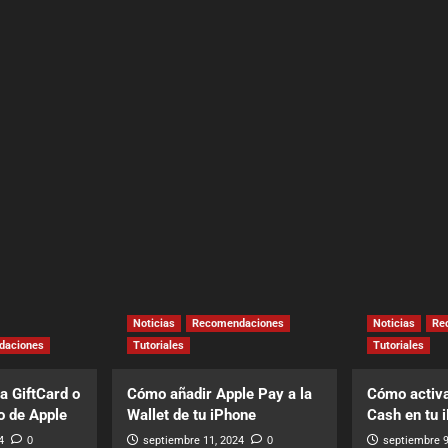
Noticias
Recomendaciones
Noticias
Re
daciones
Tutoriales
Tutoriales
a GiftCard o
Cómo añadir Apple Pay a la
Cómo activa
o de Apple
Wallet de tu iPhone
Cash en tu 
4
0
septiembre 11, 2024
0
septiembre 9