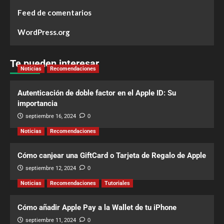
Feed de comentarios
WordPress.org
Te pueden interesar
Noticias
Recomendaciones
Autenticación de doble factor en el Apple ID: Su
importancia
septiembre 16, 2024
0
Noticias
Recomendaciones
Cómo canjear una GiftCard o Tarjeta de Regalo de Apple
septiembre 12, 2024
0
Noticias
Recomendaciones
Tutoriales
Cómo añadir Apple Pay a la Wallet de tu iPhone
septiembre 11, 2024
0