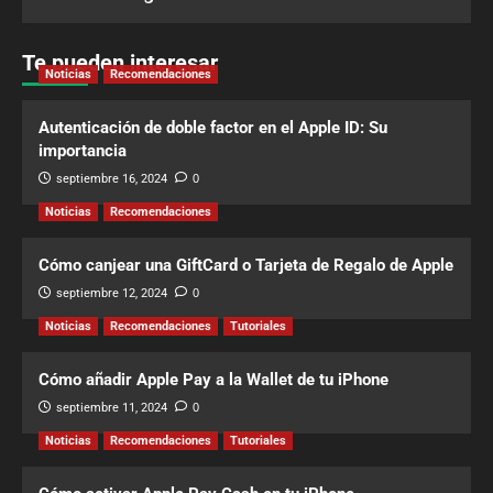
Te pueden interesar
Noticias
Recomendaciones
Autenticación de doble factor en el Apple ID: Su
importancia
septiembre 16, 2024
0
Noticias
Recomendaciones
Cómo canjear una GiftCard o Tarjeta de Regalo de Apple
septiembre 12, 2024
0
Noticias
Recomendaciones
Tutoriales
Cómo añadir Apple Pay a la Wallet de tu iPhone
septiembre 11, 2024
0
Noticias
Recomendaciones
Tutoriales