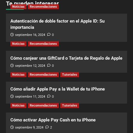
Te pueden interesar
Noticias
Recomendaciones
Autenticación de doble factor en el Apple ID: Su
importancia
septiembre 16, 2024
0
Noticias
Recomendaciones
Cómo canjear una GiftCard o Tarjeta de Regalo de Apple
septiembre 12, 2024
0
Noticias
Recomendaciones
Tutoriales
Cómo añadir Apple Pay a la Wallet de tu iPhone
septiembre 11, 2024
0
Noticias
Recomendaciones
Tutoriales
Cómo activar Apple Pay Cash en tu iPhone
septiembre 9, 2024
2