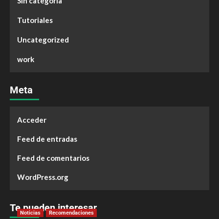
Sin categoría
Tutoriales
Uncategorized
work
Meta
Acceder
Feed de entradas
Feed de comentarios
WordPress.org
Te pueden interesar
Noticias
Recomendaciones